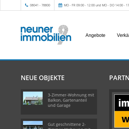
08041 - 78800
MO - FR 09:00 - 12:00 und MO - DO 14:00 - 17
Angebote
Verkä
NEUE OBJEKTE
PARTN
3-Zimmer-Wohnung mit
Balkon, Gartenanteil
und Garage
Gut geschnittene 2-