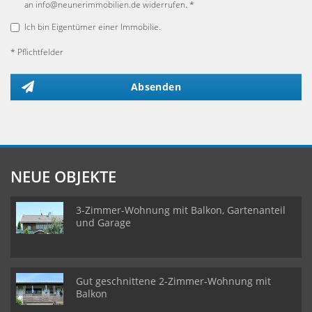
an info@neunerimmobilien.de widerrufen. *
Ich bin Eigentümer einer Immobilie.
* Pflichtfelder
Absenden
NEUE OBJEKTE
3-Zimmer-Wohnung mit Balkon, Gartenanteil
und Garage
Gut geschnittene 2-Zimmer-Wohnung mit
Balkon