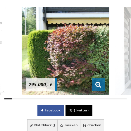
295.000,- €
Facebook
(Twitter)
Notizblock (
)
merken
drucken