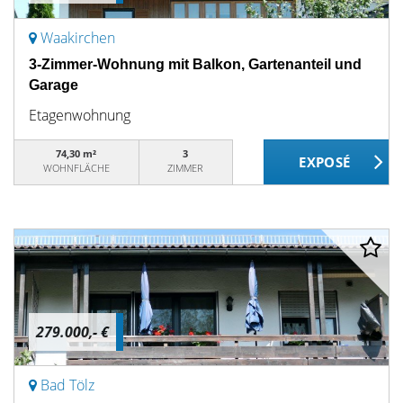
Waakirchen
3-Zimmer-Wohnung mit Balkon, Gartenanteil und
Garage
Etagenwohnung
74,30 m²
3
WOHNFLÄCHE
ZIMMER
279.000,- €
Bad Tölz