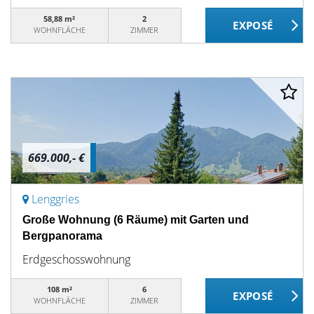
58,88 m²
2
WOHNFLÄCHE
ZIMMER
669.000,- €
Lenggries
Große Wohnung (6 Räume) mit Garten und
Bergpanorama
Erdgeschosswohnung
108 m²
6
WOHNFLÄCHE
ZIMMER