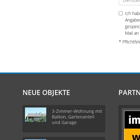
Ich hab
Angaben
gespei
Mail an
* Pflichtfe
NEUE OBJEKTE
PARTN
3-Zimmer-Wohnung mit
Balkon, Gartenanteil
und Garage