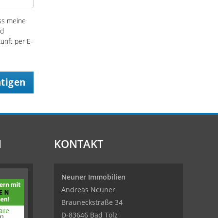
ss meine
nd
kunft per E-
ätigen
N
KONTAKT
Neuner Immobilien
Andreas Neuner
Brauneckstraße 34
D-83646 Bad Tölz