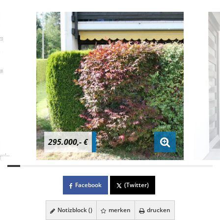
295.000,- €
Facebook
(Twitter)
Notizblock (
)
merken
drucken